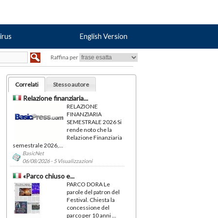
irus
English Version
Raffina per
Correlati
Stesso autore
Relazione finanziaria...
RELAZIONE
FINANZIARIA
SEMESTRALE 2026 Si
rende noto che la
Relazione Finanziaria
semestrale 2026,...
BasicNet
06/08/2026 - 5 Visualizzazioni
«Parco chiuso e...
PARCO DORA Le
parole del patron del
Festival. Chiesta la
concessione del
parco per 10 anni ...