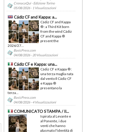
CronacaQui - Edizione Torino
05/08/2026 - 1 Visualizzazioni
Cádiz CF and Kappa: a...
Cádiz CF and Kappa
® : a Third Kit born
from the wind Cádiz
CF and Kappa ®
present the
2026/27...
BasicPress.com
04/08/2026 - 20 Visualizzazioni
Cádiz CF e Kappa: una...
Cádiz CF e Kappa ® :
una terza maglia nata
dal vento Il Cádiz CF
e Kappa ®
presentano la
terza...
BasicPress.com
04/08/2026 - 4 Visualizzazioni
COMUNICATO STAMPA / Il...
Ispirata al Levante e
al Ponente, i due
venti che hanno
plasmato l'identità di