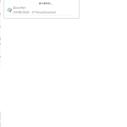
a
ai sensi...
BasicNet
03/08/2026 - 17 Visualizzazioni
a
n
i
e
a