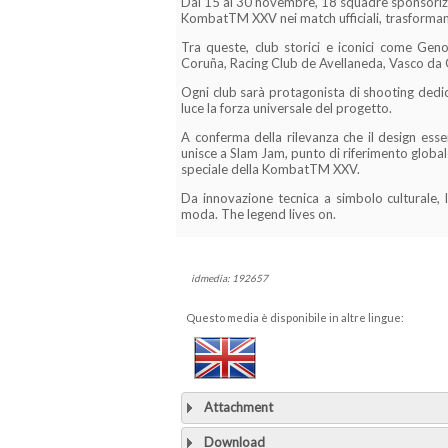
Dal 15 al 30 novembre, 18 squadre sponsori
KombatTM XXV nei match ufficiali, trasformand
Tra queste, club storici e iconici come Gen
Coruña, Racing Club de Avellaneda, Vasco da G
Ogni club sarà protagonista di shooting dedic
luce la forza universale del progetto.
A conferma della rilevanza che il design ess
unisce a Slam Jam, punto di riferimento global
speciale della KombatTM XXV.
Da innovazione tecnica a simbolo culturale,
moda. The legend lives on.
idmedia: 192657
Questo media è disponibile in altre lingue:
Attachment
Download