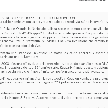
HT, STRETCHY, UNSTOPPABLE. THE LEGEND LIVES ON.
 da calcio Kombat™ con un progetto globale tra tecnologia, stile e innovazione.
 in Belgio e Olanda, la Nazionale Italiana scese in campo con una maglia ch
®
o stile: la Kombat™ di
Kappa
. Un design aderente, iper-elastico, pensato pe
 prima volta la tecnologia stop stopping—un tessuto innovativo che garantiv
rendeva i falli di trattenuta più visibili. Una vera rivoluzione che cambiò l
oniere del functional design.
entata uno standard universale. Le maglie da calcio aderenti, elastiche 
lta rimane uno: la Kombat™.
l 2000, ciascuna più evoluta della precedente, portando avanti lo stesso DN
ggi, in occasione del suo 25° anniversario,
Kappa
® rilancia questa tradizion
glia celebrativa che rinnova il mito con performance ancora più avanzate.
o negli headquarters milanesi con la retrospettiva “Keep on Kombat” e prosegu
ggenda attraverso una nuova maglia in 92% poliestere riciclato e 8% elastan 
di stile noto tanto per la sua presenza in campo quanto per la sua personalit
TM
le della Kombat
per AJ Auxerre, diventa il volto perfetto della campagna