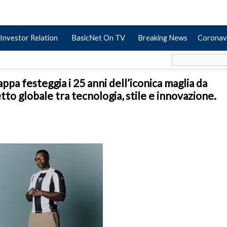
Investor Relation
BasicNet On TV
Breaking News
Coronav
festeggia i 25 anni dell’iconica maglia da
to globale tra tecnologia, stile e innovazione.