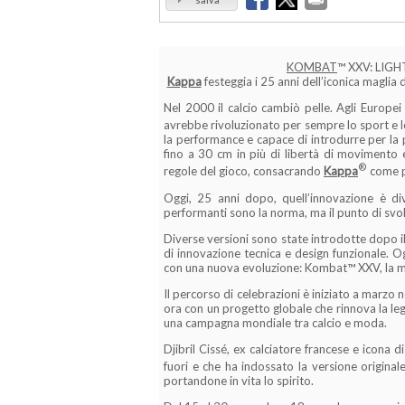
KOMBAT
™ XXV: LIG
Kappa
festeggia i 25 anni dell’iconica maglia
Nel 2000 il calcio cambiò pelle. Agli Europei
avrebbe rivoluzionato per sempre lo sport e l
la performance e capace di introdurre per la
fino a 30 cm in più di libertà di movimento e 
®
regole del gioco, consacrando
Kappa
come pi
Oggi, 25 anni dopo, quell’innovazione è div
performanti sono la norma, ma il punto di svo
Diverse versioni sono state introdotte dopo i
di innovazione tecnica e design funzionale. O
con una nuova evoluzione: Kombat™ XXV, la ma
Il percorso di celebrazioni è iniziato a marz
ora con un progetto globale che rinnova la le
una campagna mondiale tra calcio e moda.
Djibril Cissé, ex calciatore francese e icona 
fuori e che ha indossato la versione origina
portandone in vita lo spirito.