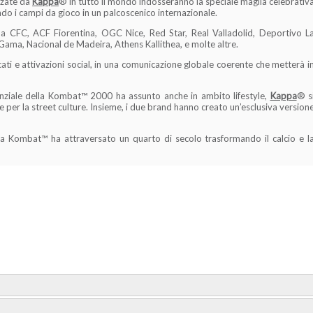
zzate da
Kappa
® in tutto il mondo indosseranno la speciale maglia celebrativ
o i campi da gioco in un palcoscenico internazionale.
oa CFC, ACF Fiorentina, OGC Nice, Red Star, Real Valladolid, Deportivo L
ama, Nacional de Madeira, Athens Kallithea, e molte altre.
ati e attivazioni social, in una comunicazione globale coerente che metterà i
enziale della Kombat™ 2000 ha assunto anche in ambito lifestyle,
Kappa
® s
e per la street culture. Insieme, i due brand hanno creato un’esclusiva version
 la Kombat™ ha attraversato un quarto di secolo trasformando il calcio e l