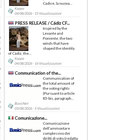
Cadice, la nuova...
Kappa
04/08/2026 - 15 Visualizzazioni
PRESS RELEASE / Cádiz CF...
Inspired by the
Levante and
e
Poniente, the two
r
winds that have
a
shaped the identity
e
of Cádiz, the...
Kappa
04/08/2026 - 16 Visualizzazioni
e
Communication of the...
Communication of
A
the total amount of
e
the voting rights
(Pursuant to article
85-bis, paragraph...
e
BasicNet
e
03/08/2026 - 5 Visualizzazioni
Comunicazione...
à
Comunicazione
,
dell’ammontare
complessivo dei
diritti di voto (redatta