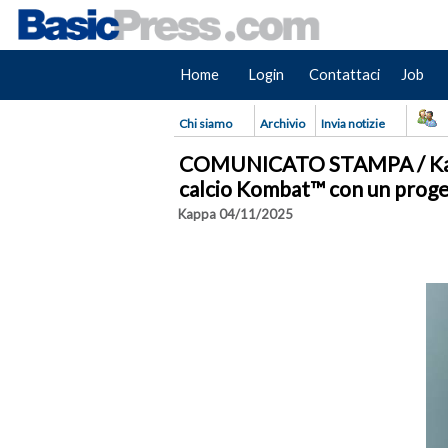
Home
Login
Contattaci
Job
Chi siamo
Archivio
Invia notizie
COMUNICATO STAMPA / Kappa 
calcio Kombat™ con un proget
Kappa
04/11/2025