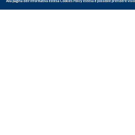
Alla
pagina dell'informativa estesa Cookies Policy estesa
è possibile prendere vision